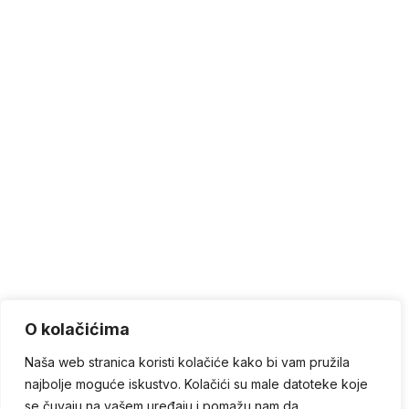
O kolačićima
Naša web stranica koristi kolačiće kako bi vam pružila
najbolje moguće iskustvo. Kolačići su male datoteke koje
se čuvaju na vašem uređaju i pomažu nam da