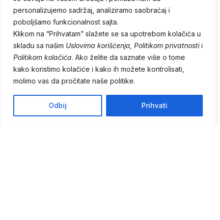
personalizujemo sadržaj, analiziramo saobraćaj i
poboljšamo funkcionalnost sajta.
Klikom na “Prihvatam” slažete se sa upotrebom kolačića u
skladu sa našim
Uslovima korišćenja
,
Politikom privatnosti
i
Politikom kolačića
. Ako želite da saznate više o tome
kako koristimo kolačiće i kako ih možete kontrolisati,
molimo vas da pročitate naše politike.
Odbij
Prihvati